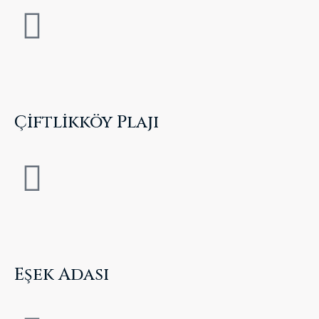
Çiftlikköy Plajı
Eşek Adası