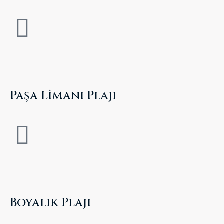
Paşa Limanı Plajı
Boyalık Plajı