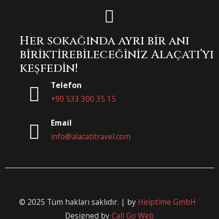
Her sokağında ayrı bir anı
biriktirebileceğiniz Alaçatı’yı
keşfedin!
Telefon
+90 533 300 35 15
Email
info@alacatitravel.com
© 2025 Tüm hakları saklıdır. | by
Helptime GmbH
Designed by
Call Go Web