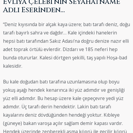
Evliya Çelebi’nin Seyahatname
Adlı Eserinden…
“Deniz kıyısında bir alçak kaya üzere; batı tarafı deniz, doğu
tarafı bayırlı sahra ve dağdır… Kale içindeki hanelerin
hepsi batı tarafından Sakız Adası’na doğru denize nazır elli
adet toprak örtülü evlerdir. Dizdarı ve 185 neferi hep
bunda otururlar. Kalesi dörtgen şekilli, taş yapılı Hoşa-bad
kalesidir.
Bu kale doğudan batı tarafına uzunlamasına olup boyu
yokuş aşağı hendek kenarınca iki yüz adımdır ve genişliği
yüz elli adımdır. Bu hesap üzere kale çepeçevre yedi yüz
adımdır. Üç tarafı derin hendektir. Lakin batı tarafı
kayalarını deniz dövdüğünden hendeği yoktur. Kıbleye
(güneye) bakan varoşa açılır sağlam demir kapası vardır.
Hendek üzerinde zenberekli asma köprü ile geçilir köprü