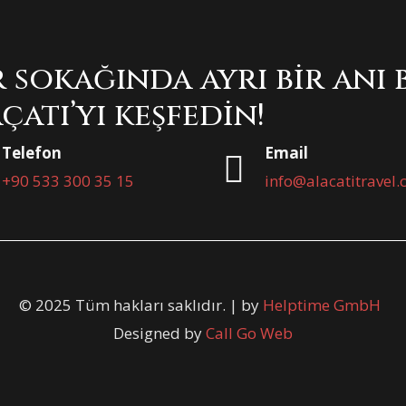
 sokağında ayrı bir anı 
çatı’yı keşfedin!
Telefon
Email
+90 533 300 35 15
info@alacatitravel
© 2025 Tüm hakları saklıdır. | by
Helptime GmbH
Designed by
Call Go Web