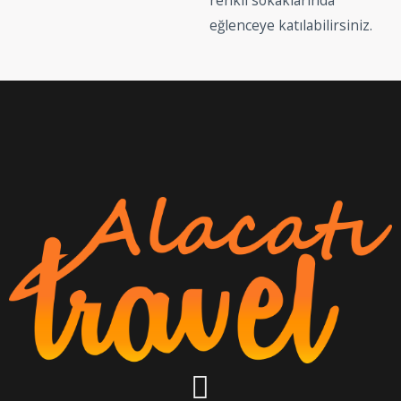
renkli sokaklarında
eğlenceye katılabilirsiniz.