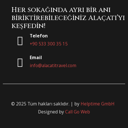
Her sokağında ayrı bir anı
biriktirebileceğiniz Alaçatı’yı
keşfedin!
Telefon
+90 533 300 35 15
Email
info@alacatitravel.com
© 2025 Tüm hakları saklıdır. | by
Helptime GmbH
Designed by
Call Go Web