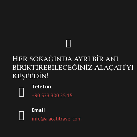
Her sokağında ayrı bir anı
biriktirebileceğiniz Alaçatı’yı
keşfedin!
Telefon
+90 533 300 35 15
Email
info@alacatitravel.com