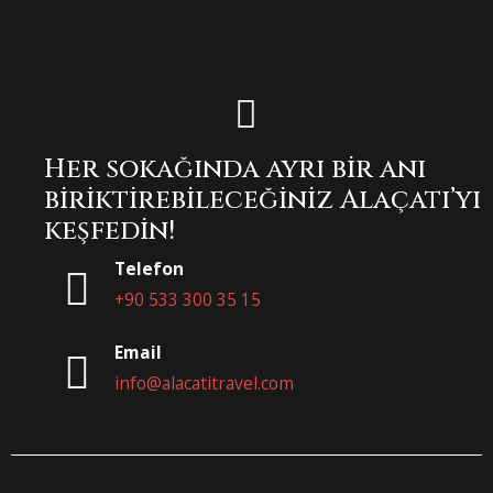
Her sokağında ayrı bir anı
biriktirebileceğiniz Alaçatı’yı
keşfedin!
Telefon
+90 533 300 35 15
Email
info@alacatitravel.com