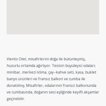
V
ient
o
Ot
el
,
mis
af
ir
ler
ini
do
ğ
a
ile
b
ü
t
ü
n
le
ş
mi
ş
,
h
uz
ur
lu
or
t
am
da
a
ğ
ı
rl
ı
y
or
.
T
esis
in
b
ü
y
ü
ley
ici
od
al
ar
ı
;
min
ib
ar
,
mer
ke
zi
k
lim
a
,
ç
ay
–
k
ah
ve
set
i
,
k
asa
,
bu
k
let
b
any
o
ü
r
ü
n
ler
i
ve
fr
ans
ı
z
balk
on
ve
c
umb
a
ile
don
at
ı
l
m
ı
ş
.
Mis
af
ir
ler
,
od
al
ar
ı
n
ı
n
fr
ans
ı
z
balk
on
unda
ve
c
umb
as
ı
nda
,
do
ğ
an
ı
n
s
esi
e
ş
li
ğ
ind
e
key
if
li
ak
ş
am
lar
ge
ç
ire
bil
ir
.