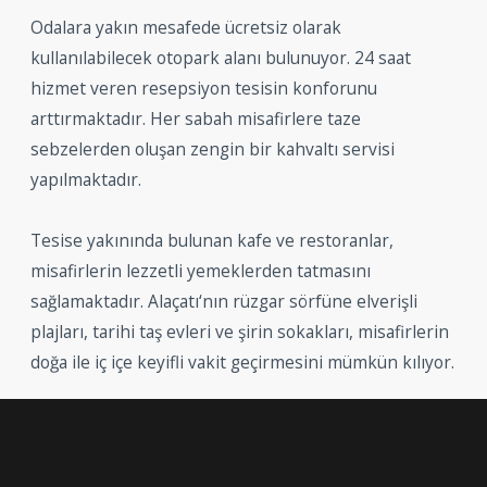
Od
al
ara
yak
ı
n
mes
af
ede
ü
cre
ts
iz
o
lar
ak
k
ull
an
ı
lab
ile
ce
k
o
top
ark
al
an
ı
bul
un
uy
or
.
24
sa
at
h
iz
met
ve
ren
rese
ps
iy
on
t
esis
in
k
on
for
un
u
ar
tt
ı
rm
ak
t
ad
ı
r
.
Her
sab
ah
mis
af
ir
le
re
t
aze
se
b
zel
er
den
o
lu
ş
an
z
eng
in
bir
k
ah
val
t
ı
serv
isi
y
ap
ı
l
m
ak
t
ad
ı
r
.
T
es
ise
yak
ı
n
ı
nda
bul
un
an
k
afe
ve
rest
oran
lar
,
mis
af
ir
ler
in
le
zz
et
li
y
em
ek
ler
den
t
at
mas
ı
n
ı
sa
ğ
lam
ak
t
ad
ı
r
.
Ala
ç
at
ı
‘
n
ı
n
r
ü
z
gar
s
ör
f
ü
ne
el
ver
i
ş
li
pl
aj
lar
ı
,
t
ari
hi
ta
ş
ev
ler
i
ve
ş
irin
s
ok
ak
lar
ı
,
mis
af
ir
ler
in
do
ğ
a
ile
i
ç
i
ç
e
key
if
li
v
ak
it
ge
ç
irm
es
ini
m
ü
mk
ü
n
k
ı
l
ı
y
or
.